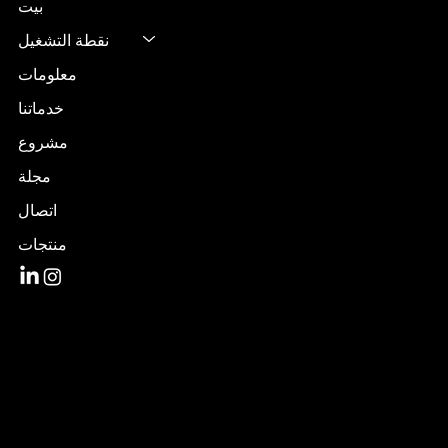
بيت
نقطة التشغيل
معلومات
خدماتنا
مشروع
مجلة
اتصال
منتجات
البريد الإلكتروني:
info@dob.com.tr
الهاتف:
+90 212 494 4 318
Şahintepe, Aşık Veysel Cd.
رقم: 103، 34494
باشاك شهير/إسطنبول
تركيا
سياسة الخصوصية