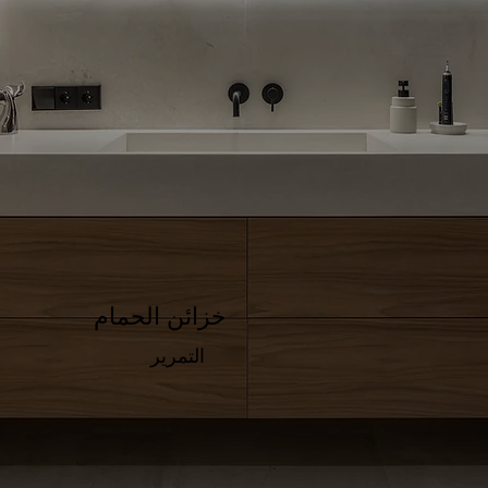
خزائن الحمام
التمرير