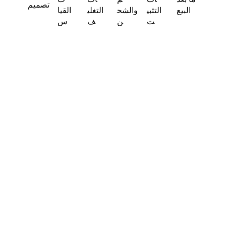
تصميم
البيع
التثبي
والشح
التغلي
القيا
ت
ن
ف
س