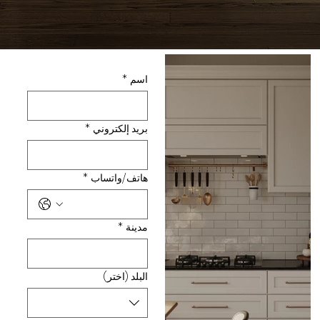
اسم
*
بريد إلكتروني
*
هاتف/واتساب
*
مدينة
*
البلد (اختر)