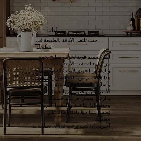
ليليا
حيث تلتقي الأناقة بالطبيعة في
مطبخك.
ليليا تصميم فريد لخزانة مطبخ يجمع
بين دفء الخشب الأبيض الصلب
والملمس العريق لأبواب القصب. يمزج
هذا التصميم بين أناقة الطراز الريفي
وأسلوب الحياة العصرية، وهو الخيار
الأمثل لمن يبحثون عن الجمال الطبيعي
والرقي. بفضل حرفيتها المتقنة
وخطوطها الناعمة وملمسها المريح،
تضفي ليليا جوًا دافئًا وهادئًا على
مطبخك.
أخبرني إذا كنت ترغب في أي تحسينات!