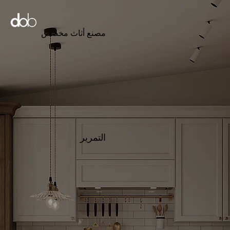
مصنع أثاث مخصص
التمرير