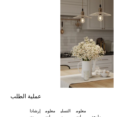
عملية الطلب
معلوم
التسلي
معلوم
إرشادا
ما بعد
ات
م
ات
ت